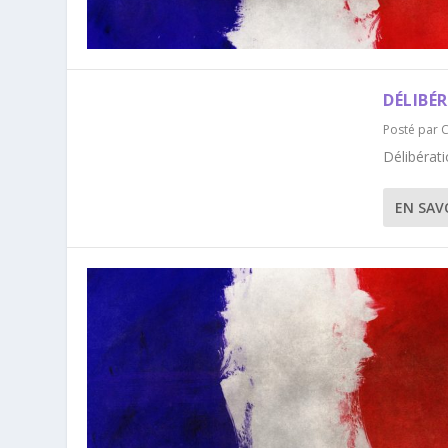
DÉLIBÉ
Posté par
C
Délibérat
EN SAV