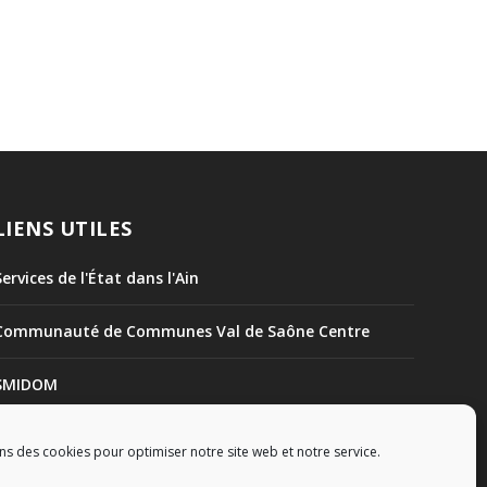
LIENS UTILES
Services de l'État dans l'Ain
Communauté de Communes Val de Saône Centre
SMIDOM
Syndicat des rivières Dombes Chalaronne Bords de
ns des cookies pour optimiser notre site web et notre service.
Saône