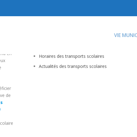
VIE MUNI
end en
Horaires des transports scolaires
eux
Actualités des transports scolaires
e
ficier
rve de
ts
)
colaire