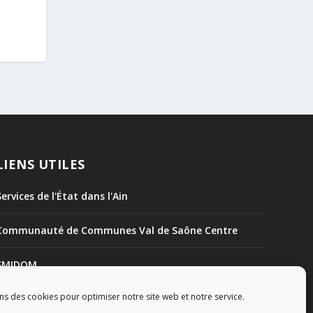
LIENS UTILES
Services de l'État dans l'Ain
Communauté de Communes Val de Saône Centre
SMIDOM
ns des cookies pour optimiser notre site web et notre service.
Syndicat des rivières Dombes Chalaronne Bords de
Saône