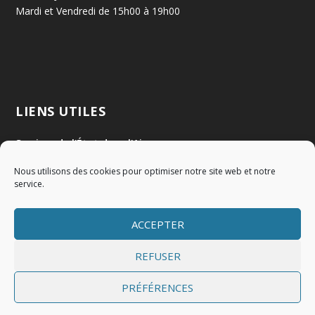
Mardi et Vendredi de 15h00 à 19h00
LIENS UTILES
Services de l'État dans l'Ain
Nous utilisons des cookies pour optimiser notre site web et notre
Communauté de Communes Val de Saône Centre
service.
SMIDOM
ACCEPTER
Syndicat des rivières Dombes Chalaronne Bords de Saône
REFUSER
PRÉFÉRENCES