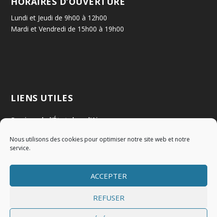
HORAIRES D’OUVERTURE
Lundi et Jeudi de 9h00 à 12h00
Mardi et Vendredi de 15h00 à 19h00
LIENS UTILES
Services de l'État dans l'Ain
Nous utilisons des cookies pour optimiser notre site web et notre
Communauté de Communes Val de Saône Centre
service.
SMIDOM
ACCEPTER
Syndicat des rivières Dombes Chalaronne Bords de Saône
REFUSER