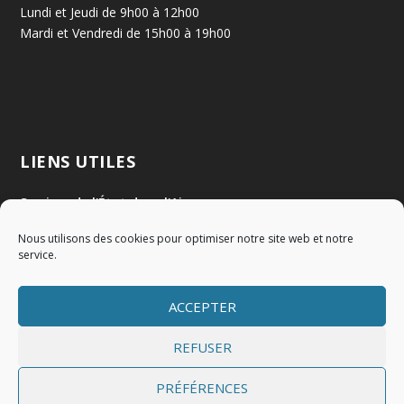
Lundi et Jeudi de 9h00 à 12h00
Mardi et Vendredi de 15h00 à 19h00
LIENS UTILES
Services de l'État dans l'Ain
Nous utilisons des cookies pour optimiser notre site web et notre
Communauté de Communes Val de Saône Centre
service.
SMIDOM
ACCEPTER
Syndicat des rivières Dombes Chalaronne Bords de Saône
REFUSER
PRÉFÉRENCES