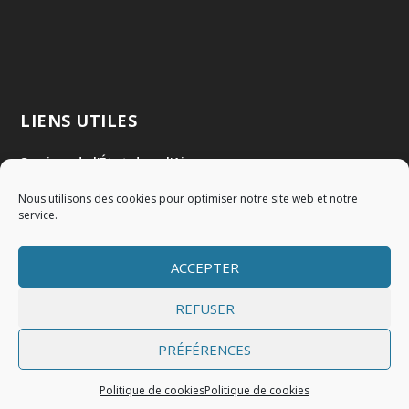
LIENS UTILES
Services de l'État dans l'Ain
Nous utilisons des cookies pour optimiser notre site web et notre
Communauté de Communes Val de Saône Centre
service.
SMIDOM
ACCEPTER
Syndicat des rivières Dombes Chalaronne Bords de Saône
REFUSER
PRÉFÉRENCES
Politique de cookies
Politique de cookies
Accueil
Mentions légales
Politique de cookies (EU)