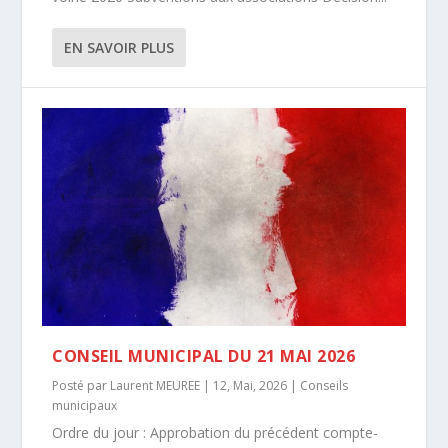
EN SAVOIR PLUS
CONSEIL MUNICIPAL DU 21 MAI 2026
Posté par
Laurent MEUREE
|
12, Mai, 2026
|
Conseils
municipaux
Ordre du jour : Approbation du précédent compte-