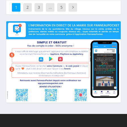
1
2
3
…
5