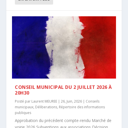
CONSEIL MUNICIPAL DU 2 JUILLET 2026 À
20H30
Posté par
Laurent MEUREE
|
26, Juin, 2026
|
Conseils
municipaux
,
Déliberations
,
Répertoire des informations
publiques
Approbation du précédent compte-rendu Marché de
voirie 2026 Subventions aux associations Décision...