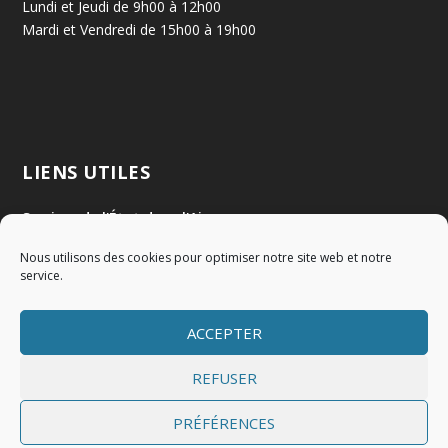
Lundi et Jeudi de 9h00 à 12h00
Mardi et Vendredi de 15h00 à 19h00
LIENS UTILES
Services de l'État dans l'Ain
Nous utilisons des cookies pour optimiser notre site web et notre
Communauté de Communes Val de Saône Centre
service.
SMIDOM
ACCEPTER
Syndicat des rivières Dombes Chalaronne Bords de Saône
REFUSER
PRÉFÉRENCES