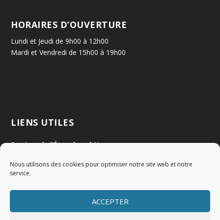
HORAIRES D’OUVERTURE
Lundi et Jeudi de 9h00 à 12h00
Mardi et Vendredi de 15h00 à 19h00
LIENS UTILES
Services de l'État dans l'Ain
Nous utilisons des cookies pour optimiser notre site web et notre
Communauté de Communes Val de Saône Centre
service.
SMIDOM
ACCEPTER
Syndicat des rivières Dombes Chalaronne Bords de Saône