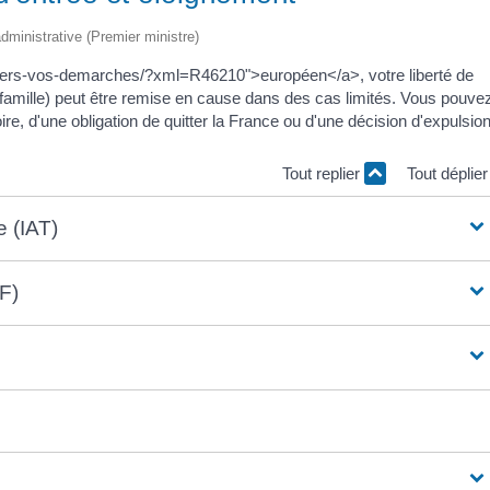
 administrative (Premier ministre)
iculiers-vos-demarches/?xml=R46210">européen</a>, votre liberté de
e famille) peut être remise en cause dans des cas limités. Vous pouve
itoire, d'une obligation de quitter la France ou d'une décision d'expulsion
Tout replier
Tout déplie
e (IAT)
F)