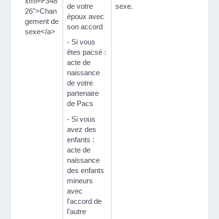
xml=F348
de votre
sexe.
26">Chan
époux avec
gement de
son accord
sexe</a>
- Si vous
êtes pacsé :
acte de
naissance
de votre
partenaire
de Pacs
- Si vous
avez des
enfants :
acte de
naissance
des enfants
mineurs
avec
l'accord de
l'autre