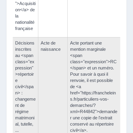
">Acquisiti
on</a> de
la
nationalité
française
Décisions
Acte de
Acte portant une
inscrites
naissance
mention marginale
au <span
<span
class="ex
class="expression">RC
pression"
</span> et un numéro.
>répertoir
Pour savoir à quoi il
e
renvoie, il est possible
civil</spa
de <a
n> :
href="https://franchelein
changeme
s.fr/particuliers-vos-
nt de
demarches/?
régime
xml=R44842">demande
matrimoni
r une copie de l'extrait
al, tutelle,
conservé au répertoire
...
civil</a>.