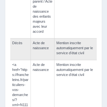
parent / Acte
de
naissance
des enfants
majeurs
avec leur
accord
Décès
Acte de
Mention inscrite
naissance
automatiquement par le
service d'état civil
<a
Acte de
Mention inscrite
href="http
naissance
automatiquement par le
s://franche
service d'état civil
leins.fr/par
ticuliers-
vos-
demarche
s/?
xml=N111