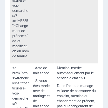
ticuliers-
vos-
demarche
s/?
xml=F885
">Change
ment de
prénom</
a> et
modificati
on du nom
de famille
<a
- Acte de
Mention inscrite
href="http
naissance
automatiquement par le
s://franche
service d'état civil.
- Si vous
leins.fr/par
êtes marié :
Dans l'acte de mariage
ticuliers-
acte de
et l'acte de naissance du
vos-
mariage et
conjoint, mention du
demarche
de
changement de prénom,
s/?
naissance
pas du changement de