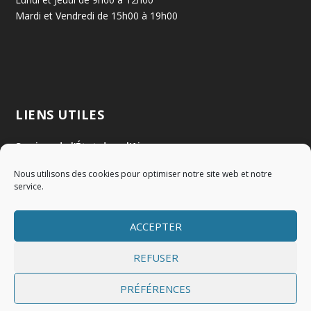
Mardi et Vendredi de 15h00 à 19h00
LIENS UTILES
Services de l'État dans l'Ain
Nous utilisons des cookies pour optimiser notre site web et notre
Communauté de Communes Val de Saône Centre
service.
SMIDOM
ACCEPTER
Syndicat des rivières Dombes Chalaronne Bords de Saône
REFUSER
PRÉFÉRENCES