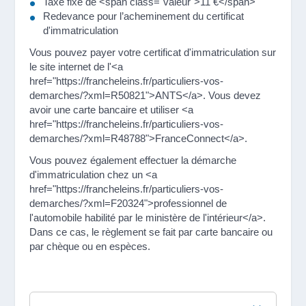
Taxe fixe de <span class="valeur">11 €</span>
Redevance pour l’acheminement du certificat
d'immatriculation
Vous pouvez payer votre certificat d'immatriculation sur
le site internet de l'<a
href="https://francheleins.fr/particuliers-vos-
demarches/?xml=R50821">ANTS</a>. Vous devez
avoir une carte bancaire et utiliser <a
href="https://francheleins.fr/particuliers-vos-
demarches/?xml=R48788">FranceConnect</a>.
Vous pouvez également effectuer la démarche
d'immatriculation chez un <a
href="https://francheleins.fr/particuliers-vos-
demarches/?xml=F20324">professionnel de
l'automobile habilité par le ministère de l'intérieur</a>.
Dans ce cas, le règlement se fait par carte bancaire ou
par chèque ou en espèces.