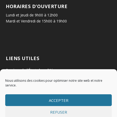
HORAIRES D’OUVERTURE
Lundi et Jeudi de 9h00 à 12h00
Mardi et Vendredi de 15h00 à 19h00
LIENS UTILES
Services de l'État dans l'Ain
Nous utilisons des cookies pour optimiser notre site web et notre
Communauté de Communes Val de Saône Centre
service.
SMIDOM
ACCEPTER
Syndicat des rivières Dombes Chalaronne Bords de Saône
REFUSER