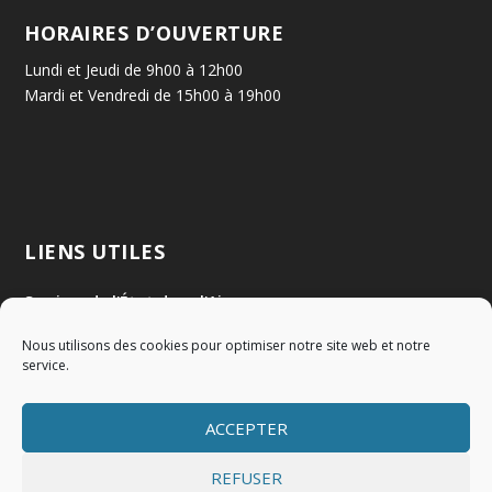
HORAIRES D’OUVERTURE
Lundi et Jeudi de 9h00 à 12h00
Mardi et Vendredi de 15h00 à 19h00
LIENS UTILES
Services de l'État dans l'Ain
Nous utilisons des cookies pour optimiser notre site web et notre
Communauté de Communes Val de Saône Centre
service.
SMIDOM
ACCEPTER
Syndicat des rivières Dombes Chalaronne Bords de Saône
REFUSER