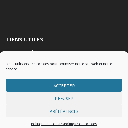
LIENS UTILES
Services de l'État dans l'Ain
Nous utilisons des cookies pour optimiser notre site web et notre
Communauté de Communes Val de Saône Centre
service.
SMIDOM
ACCEPTER
Syndicat des rivières Dombes Chalaronne Bords de Saône
REFUSER
PRÉFÉRENCES
Politique de cookies
Politique de cookies