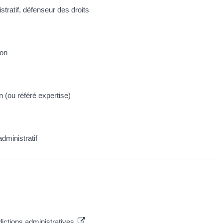
stratif, défenseur des droits
ion
on (ou référé expertise)
dministratif
dictions administratives