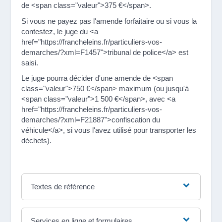
de <span class="valeur">375 €</span>.
Si vous ne payez pas l'amende forfaitaire ou si vous la
contestez, le juge du <a
href="https://francheleins.fr/particuliers-vos-
demarches/?xml=F1457">tribunal de police</a> est
saisi.
Le juge pourra décider d'une amende de <span
class="valeur">750 €</span> maximum (ou jusqu'à
<span class="valeur">1 500 €</span>, avec <a
href="https://francheleins.fr/particuliers-vos-
demarches/?xml=F21887">confiscation du
véhicule</a>, si vous l'avez utilisé pour transporter les
déchets).
Textes de référence
Services en ligne et formulaires