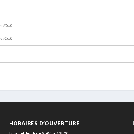
s (Cnil)
s (Cnil)
HORAIRES D’OUVERTURE
Lundi et Jeudi de 9h00 à 12h00