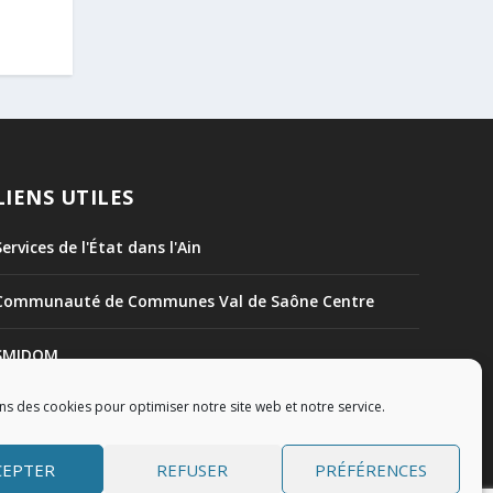
LIENS UTILES
Services de l'État dans l'Ain
Communauté de Communes Val de Saône Centre
SMIDOM
ns des cookies pour optimiser notre site web et notre service.
Syndicat des rivières Dombes Chalaronne Bords de
Saône
CEPTER
REFUSER
PRÉFÉRENCES