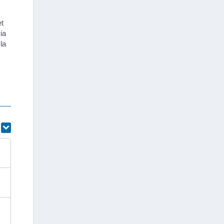
et
ia
la
r