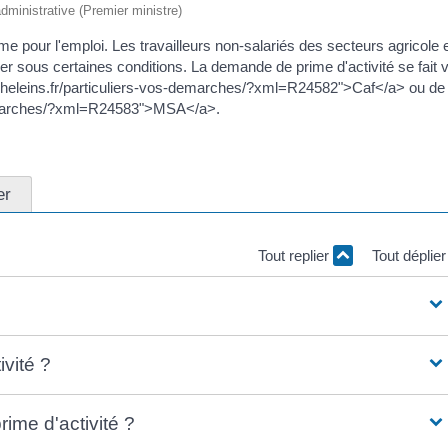
 administrative (Premier ministre)
ime pour l'emploi. Les travailleurs non-salariés des secteurs agricole 
er sous certaines conditions. La demande de prime d'activité se fait v
ancheleins.fr/particuliers-vos-demarches/?xml=R24582">Caf</a> ou de 
s-demarches/?xml=R24583">MSA</a>.
er
Tout replier
Tout déplie
ivité ?
ime d'activité ?