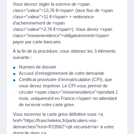
Vous devrez régler la somme de <span
class="valeur">13,76 €</span> (taxe fixe de <span
class="valeur">11 €</span> + redevance
d'acheminement de <span
class="valeur">2,76 €</span>). Vous devez <span
class="miseenevidence">obligatoirement</span>
payer par carte bancaire.
À la fin de la procédure, vous obtenez les 3 éléments
suivants :
Numéro de dossier
Accusé d'enregistrement de votre demande
Certificat provisoire d'immatriculation (CPI), que
vous devez imprimer. Le CPI vous permet de
circuler <span class="miseenevidence">pendant 1
mois, uniquement en France,</span> en attendant
de recevoir votre carte grise.
Vous recevrez la carte grise définitive sous <a
href="https://francheleins.fr/particuliers-vos-
demarches/?xml=R23562">pli sécurisé</a> à votre
domicile dans <a