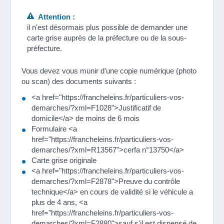
Attention :
il n'est désormais plus possible de demander une
carte grise auprès de la préfecture ou de la sous-
préfecture.
Vous devez vous munir d'une copie numérique (photo
ou scan) des documents suivants :
<a href="https://francheleins.fr/particuliers-vos-
demarches/?xml=F1028">Justificatif de
domicile</a> de moins de 6 mois
Formulaire <a
href="https://francheleins.fr/particuliers-vos-
demarches/?xml=R13567">cerfa n°13750</a>
Carte grise originale
<a href="https://francheleins.fr/particuliers-vos-
demarches/?xml=F2878">Preuve du contrôle
technique</a> en cours de validité si le véhicule a
plus de 4 ans, <a
href="https://francheleins.fr/particuliers-vos-
demarches/?xml=F2880">sauf s'il est dispensé de