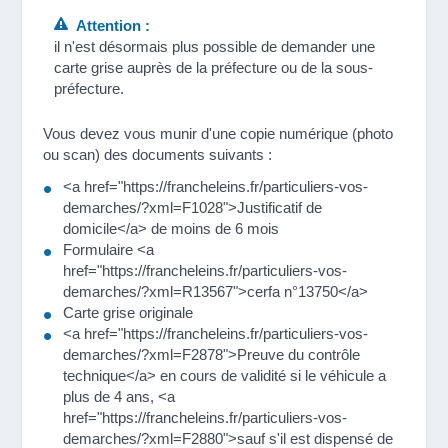
Attention :
il n'est désormais plus possible de demander une
carte grise auprès de la préfecture ou de la sous-
préfecture.
Vous devez vous munir d'une copie numérique (photo
ou scan) des documents suivants :
<a href="https://francheleins.fr/particuliers-vos-
demarches/?xml=F1028">Justificatif de
domicile</a> de moins de 6 mois
Formulaire <a
href="https://francheleins.fr/particuliers-vos-
demarches/?xml=R13567">cerfa n°13750</a>
Carte grise originale
<a href="https://francheleins.fr/particuliers-vos-
demarches/?xml=F2878">Preuve du contrôle
technique</a> en cours de validité si le véhicule a
plus de 4 ans, <a
href="https://francheleins.fr/particuliers-vos-
demarches/?xml=F2880">sauf s'il est dispensé de