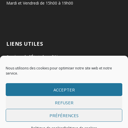
Mardi et Vendredi de 15h00 à 19h00
LIENS UTILES
Services de l'État dans l'Ain
Nous utilisons des cookies pour optimiser notre site web et notre
Communauté de Communes Val de Saône Centre
service.
SMIDOM
ACCEPTER
Syndicat des rivières Dombes Chalaronne Bords de Saône
REFUSER
PRÉFÉRENCES