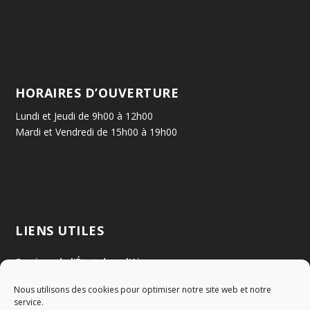
HORAIRES D’OUVERTURE
Lundi et Jeudi de 9h00 à 12h00
Mardi et Vendredi de 15h00 à 19h00
LIENS UTILES
Services de l'État dans l'Ain
Nous utilisons des cookies pour optimiser notre site web et notre
Communauté de Communes Val de Saône Centre
service.