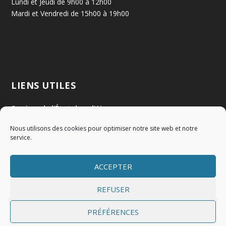
Lundi et Jeudi de 9h00 à 12h00
Mardi et Vendredi de 15h00 à 19h00
LIENS UTILES
Services de l'État dans l'Ain
Nous utilisons des cookies pour optimiser notre site web et notre
Communauté de Communes Val de Saône Centre
service.
SMIDOM
ACCEPTER
Syndicat des rivières Dombes Chalaronne Bords de Saône
REFUSER
PRÉFÉRENCES