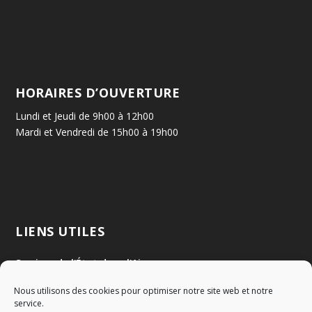
HORAIRES D’OUVERTURE
Lundi et Jeudi de 9h00 à 12h00
Mardi et Vendredi de 15h00 à 19h00
LIENS UTILES
Services de l'État dans l'Ain
Nous utilisons des cookies pour optimiser notre site web et notre
Communauté de Communes Val de Saône Centre
service.