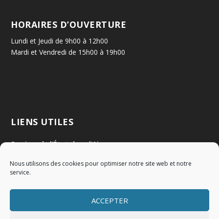
HORAIRES D’OUVERTURE
Lundi et Jeudi de 9h00 à 12h00
Mardi et Vendredi de 15h00 à 19h00
LIENS UTILES
Services de l'État dans l'Ain
Nous utilisons des cookies pour optimiser notre site web et notre
Communauté de Communes Val de Saône Centre
service.
SMIDOM
ACCEPTER
Syndicat des rivières Dombes Chalaronne Bords de Saône