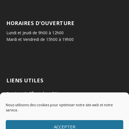
HORAIRES D’OUVERTURE
Lundi et Jeudi de 9h00 à 12h00
Mardi et Vendredi de 15h00 à 19h00
LIENS UTILES
Services de l'État dans l'Ain
Nous utilisons des cookies pour optimiser notre site web et notre
Communauté de Communes Val de Saône Centre
service.
SMIDOM
ACCEPTER