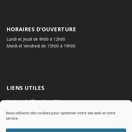
HORAIRES D’OUVERTURE
Lundi et Jeudi de 9h00 à 12h00
Mardi et Vendredi de 15h00 à 19h00
LIENS UTILES
Services de l'État dans l'Ain
Nous utilisons des cookies pour optimiser notre site web et notre
Communauté de Communes Val de Saône Centre
service.
SMIDOM