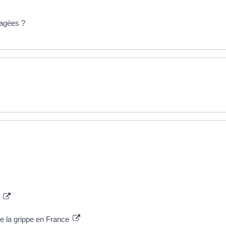
agées ?
s
 de la grippe en France