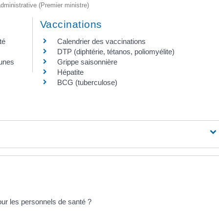
 administrative (Premier ministre)
Vaccinations
té
Calendrier des vaccinations
DTP (diphtérie, tétanos, poliomyélite)
eunes
Grippe saisonnière
Hépatite
BCG (tuberculose)
our les personnels de santé ?