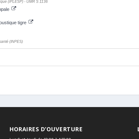
blique (iPLESP) - UMR S 1136
ippale
oustique tigre
 santé (INPES)
HORAIRES D’OUVERTURE