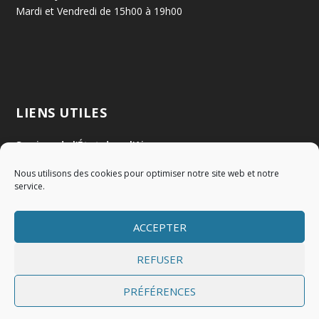
Mardi et Vendredi de 15h00 à 19h00
LIENS UTILES
Services de l'État dans l'Ain
Nous utilisons des cookies pour optimiser notre site web et notre
Communauté de Communes Val de Saône Centre
service.
SMIDOM
ACCEPTER
Syndicat des rivières Dombes Chalaronne Bords de Saône
REFUSER
PRÉFÉRENCES