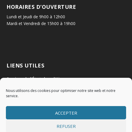
HORAIRES D’OUVERTURE
Lundi et Jeudi de 9h00 à 12h00
Mardi et Vendredi de 15h00 à 19h00
LIENS UTILES
Services de l'État dans l'Ain
Nous utilisons des cookies pour optimiser notre site web et notre
Communauté de Communes Val de Saône Centre
service.
SMIDOM
ACCEPTER
Syndicat des rivières Dombes Chalaronne Bords de Saône
REFUSER