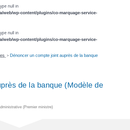
ype null in
a/web/wp-content/plugins/co-marquage-service-
ype null in
a/web/wp-content/plugins/co-marquage-service-
ires
>
Dénoncer un compte joint auprès de la banque
uprès de la banque (Modèle de
 administrative (Premier ministre)