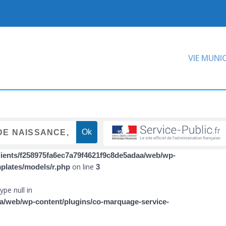
VIE MUNI
lients/f258975fa6ec7a79f4621f9c8de5adaa/web/wp-
on line
mplates/models/r.php
3
ype null in
a/web/wp-content/plugins/co-marquage-service-