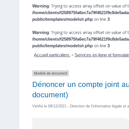
: Trying to access array offset on value of t
Warning
/home/clients/f258975fa6ec7a79f4621f9c8de5ada
on line
public/templates/models/r.php
3
: Trying to access array offset on value of t
Warning
/home/clients/f258975fa6ec7a79f4621f9c8de5ada
on line
public/templates/models/r.php
3
Accueil particuliers
>
Services en ligne et formula
Modèle de document
Dénoncer un compte joint a
document)
Vérifié le 08/12/2021 - Direction de l'information légale et