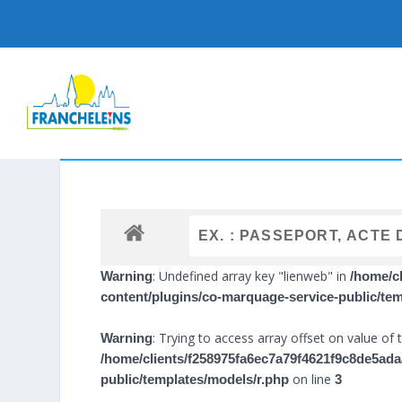
: Undefined array key "lienweb" in
Warning
/home/c
content/plugins/co-marquage-service-public/te
: Trying to access array offset on value of t
Warning
/home/clients/f258975fa6ec7a79f4621f9c8de5ada
on line
public/templates/models/r.php
3