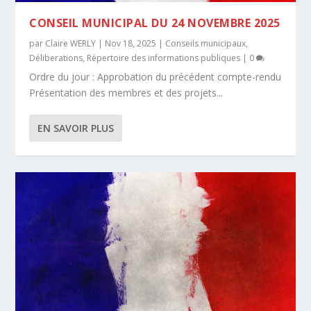
CONSEIL MUNICIPAL DU 24 NOVEMBRE 2025
par
Claire WERLY
|
Nov 18, 2025
|
Conseils municipaux
,
Déliberations
,
Répertoire des informations publiques
|
0
Ordre du jour : Approbation du précédent compte-rendu
Présentation des membres et des projets...
EN SAVOIR PLUS