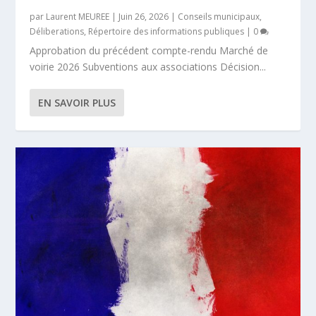
par
Laurent MEUREE
|
Juin 26, 2026
|
Conseils municipaux
,
Déliberations
,
Répertoire des informations publiques
|
0
Approbation du précédent compte-rendu Marché de
voirie 2026 Subventions aux associations Décision...
EN SAVOIR PLUS