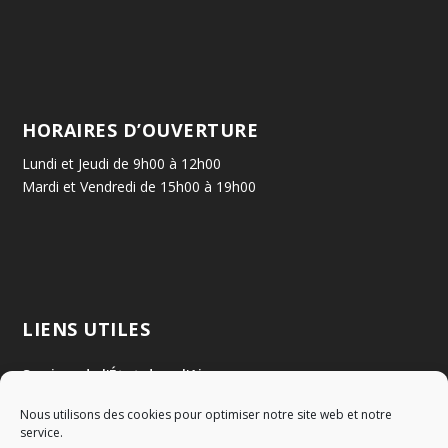
HORAIRES D’OUVERTURE
Lundi et Jeudi de 9h00 à 12h00
Mardi et Vendredi de 15h00 à 19h00
LIENS UTILES
Services de l'État dans l'Ain
Nous utilisons des cookies pour optimiser notre site web et notre
Communauté de Communes Val de Saône Centre
service.