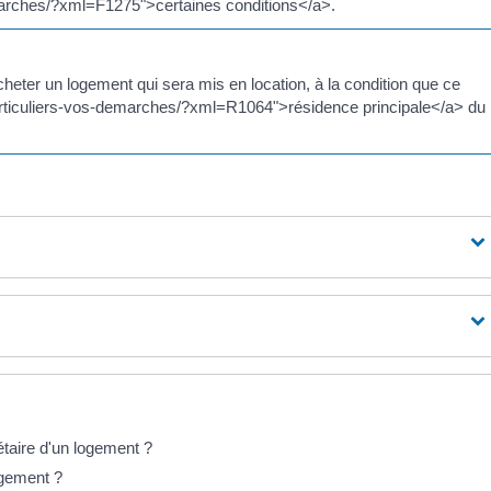
demarches/?xml=F1275">certaines conditions</a>.
heter un logement qui sera mis en location, à la condition que ce
r/particuliers-vos-demarches/?xml=R1064">résidence principale</a> du
étaire d'un logement ?
ogement ?