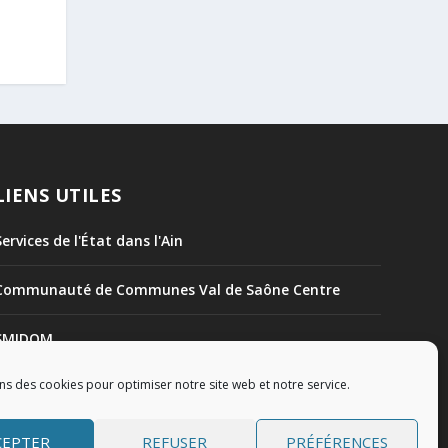
LIENS UTILES
Services de l'État dans l'Ain
Communauté de Communes Val de Saône Centre
SMIDOM
ns des cookies pour optimiser notre site web et notre service.
Syndicat des rivières Dombes Chalaronne Bords de
Saône
CEPTER
REFUSER
PRÉFÉRENCES