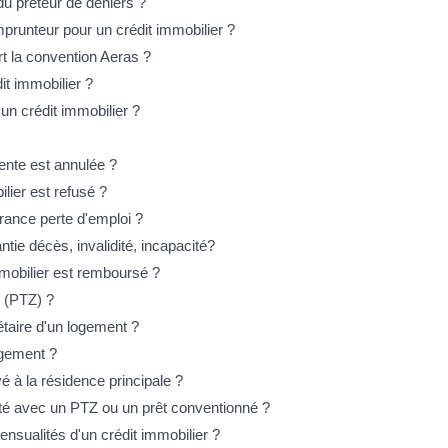
du prêteur de deniers ?
runteur pour un crédit immobilier ?
rt la convention Aeras ?
it immobilier ?
un crédit immobilier ?
vente est annulée ?
lier est refusé ?
rance perte d'emploi ?
ntie décès, invalidité, incapacité?
mmobilier est remboursé ?
o (PTZ) ?
étaire d'un logement ?
ogement ?
é à la résidence principale ?
té avec un PTZ ou un prêt conventionné ?
ensualités d'un crédit immobilier ?