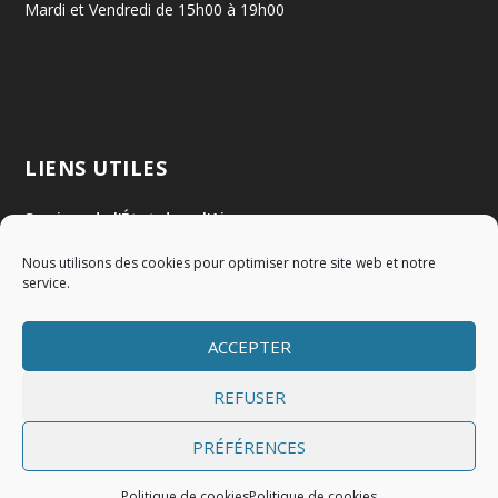
Mardi et Vendredi de 15h00 à 19h00
LIENS UTILES
Services de l'État dans l'Ain
Nous utilisons des cookies pour optimiser notre site web et notre
Communauté de Communes Val de Saône Centre
service.
SMIDOM
ACCEPTER
Syndicat des rivières Dombes Chalaronne Bords de Saône
REFUSER
PRÉFÉRENCES
Politique de cookies
Politique de cookies