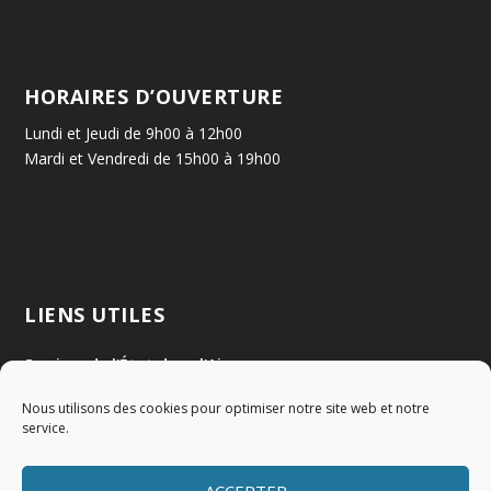
HORAIRES D’OUVERTURE
Lundi et Jeudi de 9h00 à 12h00
Mardi et Vendredi de 15h00 à 19h00
LIENS UTILES
Services de l'État dans l'Ain
Nous utilisons des cookies pour optimiser notre site web et notre
Communauté de Communes Val de Saône Centre
service.
SMIDOM
ACCEPTER