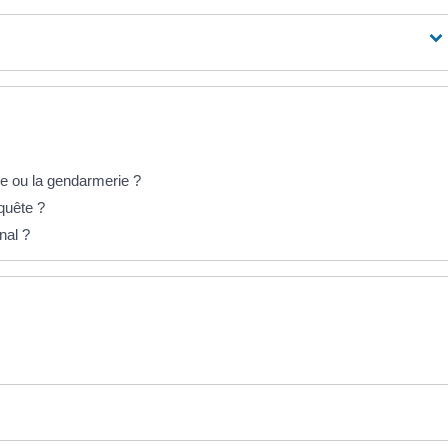
ce ou la gendarmerie ?
nquête ?
nal ?