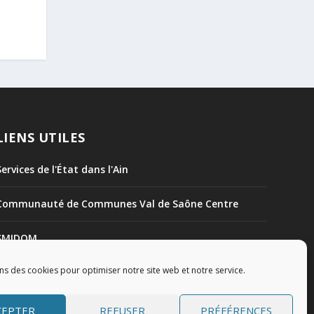
LIENS UTILES
Services de l'État dans l'Ain
Communauté de Communes Val de Saône Centre
SMIDOM
ns des cookies pour optimiser notre site web et notre service.
Syndicat des rivières Dombes Chalaronne Bords de
Saône
CEPTER
REFUSER
PRÉFÉRENCES