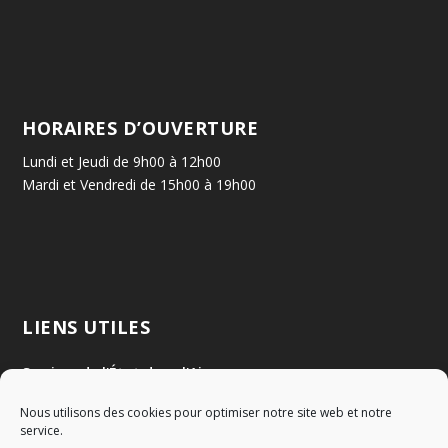
HORAIRES D’OUVERTURE
Lundi et Jeudi de 9h00 à 12h00
Mardi et Vendredi de 15h00 à 19h00
LIENS UTILES
Services de l'État dans l'Ain
Nous utilisons des cookies pour optimiser notre site web et notre
Communauté de Communes Val de Saône Centre
service.