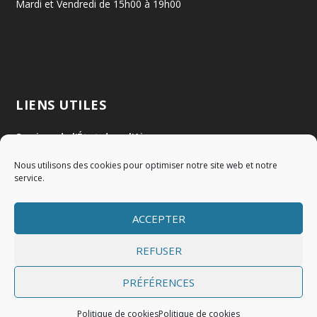
Mardi et Vendredi de 15h00 à 19h00
LIENS UTILES
Services de l'État dans l'Ain
Nous utilisons des cookies pour optimiser notre site web et notre
Communauté de Communes Val de Saône Centre
service.
SMIDOM
ACCEPTER
Syndicat des rivières Dombes Chalaronne Bords de Saône
REFUSER
PRÉFÉRENCES
Politique de cookies
Politique de cookies