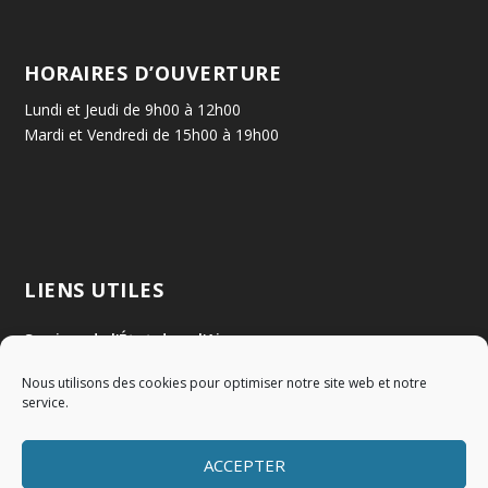
HORAIRES D’OUVERTURE
Lundi et Jeudi de 9h00 à 12h00
Mardi et Vendredi de 15h00 à 19h00
LIENS UTILES
Services de l'État dans l'Ain
Nous utilisons des cookies pour optimiser notre site web et notre
Communauté de Communes Val de Saône Centre
service.
SMIDOM
ACCEPTER