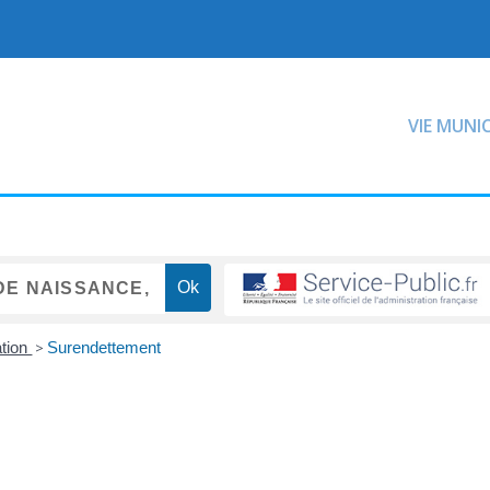
VIE MUNI
ation
>
Surendettement