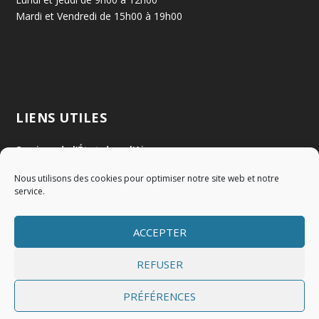
Mardi et Vendredi de 15h00 à 19h00
LIENS UTILES
Services de l'État dans l'Ain
Nous utilisons des cookies pour optimiser notre site web et notre
Communauté de Communes Val de Saône Centre
service.
SMIDOM
ACCEPTER
Syndicat des rivières Dombes Chalaronne Bords de Saône
REFUSER
PRÉFÉRENCES