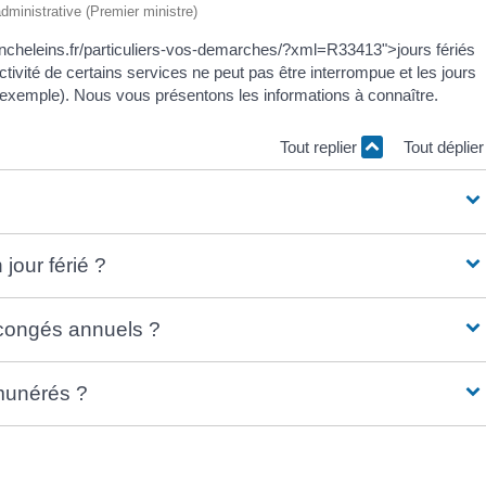
 administrative (Premier ministre)
rancheleins.fr/particuliers-vos-demarches/?xml=R33413">jours fériés
ctivité de certains services ne peut pas être interrompue et les jours
ar exemple). Nous vous présentons les informations à connaître.
Tout replier
Tout déplie
jour férié ?
t congés annuels ?
émunérés ?