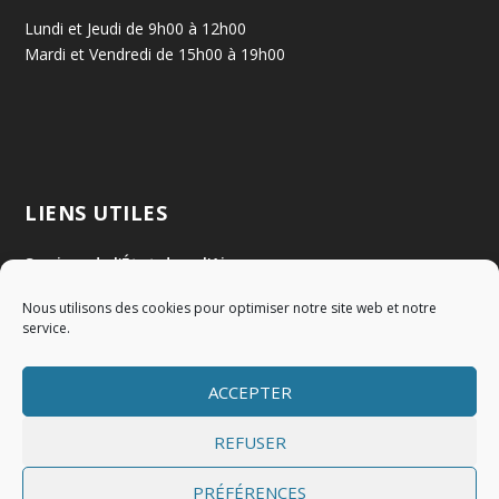
Lundi et Jeudi de 9h00 à 12h00
Mardi et Vendredi de 15h00 à 19h00
LIENS UTILES
Services de l'État dans l'Ain
Nous utilisons des cookies pour optimiser notre site web et notre
Communauté de Communes Val de Saône Centre
service.
SMIDOM
ACCEPTER
Syndicat des rivières Dombes Chalaronne Bords de Saône
REFUSER
PRÉFÉRENCES