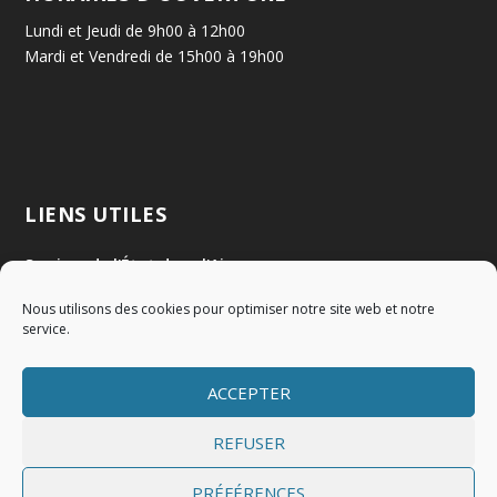
Lundi et Jeudi de 9h00 à 12h00
Mardi et Vendredi de 15h00 à 19h00
LIENS UTILES
Services de l'État dans l'Ain
Nous utilisons des cookies pour optimiser notre site web et notre
Communauté de Communes Val de Saône Centre
service.
SMIDOM
ACCEPTER
Syndicat des rivières Dombes Chalaronne Bords de Saône
REFUSER
PRÉFÉRENCES