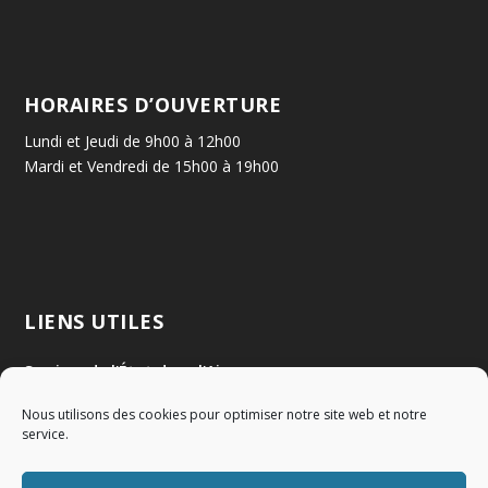
HORAIRES D’OUVERTURE
Lundi et Jeudi de 9h00 à 12h00
Mardi et Vendredi de 15h00 à 19h00
LIENS UTILES
Services de l'État dans l'Ain
Nous utilisons des cookies pour optimiser notre site web et notre
Communauté de Communes Val de Saône Centre
service.
SMIDOM