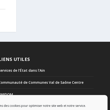
LIENS UTILES
Services de l'État dans l'Ain
Communauté de Communes Val de Saône Centre
SMIDOM
ns des cookies pour optimiser notre site web et notre service.
Syndicat des rivières Dombes Chalaronne Bords de