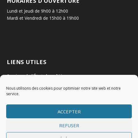
HORAIRES D’OUVERTURE
Lundi et Jeudi de 9h00 à 12h00
Mardi et Vendredi de 15h00 à 19h00
LIENS UTILES
Services de l'État dans l'Ain
Nous utilisons des cookies pour optimiser notre site web et notre
Communauté de Communes Val de Saône Centre
service.
SMIDOM
ACCEPTER
Syndicat des rivières Dombes Chalaronne Bords de Saône
REFUSER